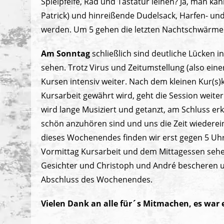
Spielpfeife, Rad und Tastatur leihen? Ja, man ka
Patrick) und hinreißende Dudelsack, Harfen- und
werden. Um 5 gehen die letzten Nachtschwärmer 
Am Sonntag
schließlich sind deutliche Lücken 
sehen. Trotz Virus und Zeitumstellung (also eine
Kursen intensiv weiter. Nach dem kleinen Kur(s)k
Kursarbeit gewährt wird, geht die Session weite
wird lange Musiziert und getanzt, am Schluss erkl
schön anzuhören sind und uns die Zeit wiederei
dieses Wochenendes finden wir erst gegen 5 Uh
Vormittag Kursarbeit und dem Mittagessen sehen 
Gesichter und Christoph und André bescheren un
Abschluss des Wochenendes.
Vielen Dank an alle für´s Mitmachen, es war 