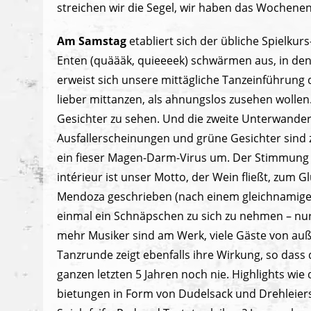
streichen wir die Segel, wir haben das Wochenen
Am Samstag
etabliert sich der übliche Spielku
Enten (quäääk, quieeeek) schwärmen aus, in den 
erweist sich unsere mittägliche Tanzeinführung 
lieber mittanzen, als ahnungslos zusehen wollen
Gesichter zu sehen. Und die zweite Unterwander
Ausfallerscheinungen und grüne Gesichter sind z
ein fieser Magen-Darm-Virus um. Der Stimmung 
intérieur ist unser Motto, der Wein fließt, zum 
Mendoza geschrieben (nach einem gleichnamigen
einmal ein Schnäpschen zu sich zu nehmen – nur
mehr Musiker sind am Werk, viele Gäste von auß
Tanzrunde zeigt ebenfalls ihre Wirkung, so dass d
ganzen letzten 5 Jahren noch nie. Highlights wie
bietungen in Form von Dudelsack und Drehleiers