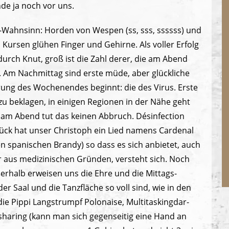
de ja noch vor uns.
rs-Wahnsinn: Horden von Wespen (ss, sss, ssssss) und
Kursen glühen Finger und Gehirne. Als voller Erfolg
durch Knut, groß ist die Zahl derer, die am Abend
. Am Nachmittag sind erste müde, aber glückliche
ung des Wochenendes beginnt: die des Virus. Erste
u beklagen, in einigen Regionen in der Nähe geht
am Abend tut das keinen Abbruch. Désinfection
Glück hat unser Christoph ein Lied namens Cardenal
 spanischen Brandy) so dass es sich anbietet, auch
 aus medizinischen Gründen, versteht sich. Noch
erhalb erweisen uns die Ehre und die Mittags-
er Saal und die Tanzfläche so voll sind, wie in den
 die Pippi Langstrumpf Polonaise, Multitaskingdar-
haring (kann man sich gegenseitig eine Hand an