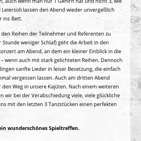
nn, auch wenn man nur 1 Gehirn hat und nicht 3, wie
 Leiersoli lassen den Abend wieder unvergeßlich
ins Bett.
in den Reihen der Teilnehmer und Referenten zu
r Stunde weniger Schlaf) geht die Arbeit in den
onzert am Abend, an dem ein kleiner Einblick in die
r – wenn auch mit stark gelichteten Reihen. Dennoch
ingen sanfte Lieder in leiser Besetzung, die einfach
nmal vergessen lassen. Auch am dritten Abend
r den Weg in unsere Kajüten. Nach einem weiteren
wir bei der Verabschiedung viele, viele glückliche
s mit den letzten 3 Tanzstücken einen perfekten
ein wunderschönes Spieltreffen.