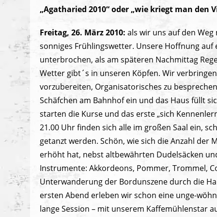
„Agatharied 2010“ oder „wie kriegt man den Vi
Freitag, 26. März 2010:
als wir uns auf den Weg
sonniges Frühlingswetter. Unsere Hoffnung auf
unterbrochen, als am späteren Nachmittag Regen
Wetter gibt´s in unseren Köpfen. Wir verbringe
vorzubereiten, Organisatorisches zu besprechen 
Schäfchen am Bahnhof ein und das Haus füllt si
starten die Kurse und das erste „sich Kennenl
21.00 Uhr finden sich alle im großen Saal ein, sch
getanzt werden. Schön, wie sich die Anzahl der M
erhöht hat, nebst altbewährten Dudelsäcken und
Instrumente: Akkordeons, Pommer, Trommel, Con
Unterwanderung der Bordunszene durch die Harfe
ersten Abend erleben wir schon eine unge-wöhnli
lange Session – mit unserem Kaffemühlenstar aus